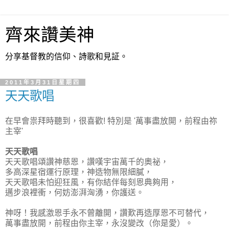
齊來讚美神
分享基督教的信仰、詩歌和見証。
2011年3月31日星期四
天天歌唱
在早會祟拜時聽到，很喜歡! 特別是 '萬事盡放開，前程由祢
主宰'
天天歌唱
天天歌唱頌讚神慈恩，讚嘆宇宙萬千的奧祕，
多高深星宿運行原理，神造物無限細膩，
天天歌唱未怕迎狂風，有你結伴每刻恩典夠用，
邁步浪裡衝，何妨澎湃洶湧，你護送。
神呀！我感激恩手永不曾離開，讚歎再造厚恩不可替代，
萬事盡放開，前程由你主宰，永沒變改（你是愛）。